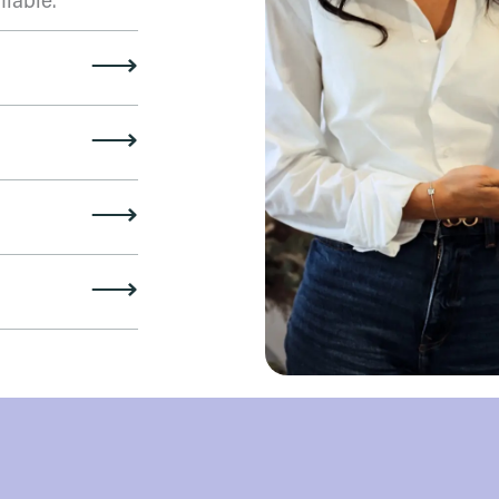
iable.
⟶
⟶
⟶
⟶
Engagem