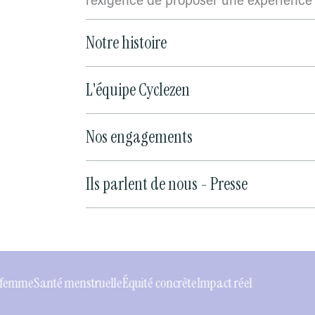
l’exigence de proposer une expérience f
Notre histoire
L'équipe Cyclezen
Nos engagements
Ils parlent de nous - Presse
nstruelle
Équité concrète
Impact réel