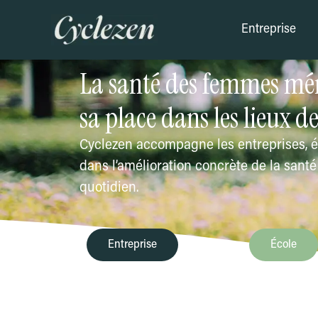
Aller
Entreprise
au
contenu
La santé des femmes mér
sa place dans les lieux de
Cyclezen accompagne les entreprises, é
dans l’amélioration concrète de la sant
quotidien.
Entreprise
École