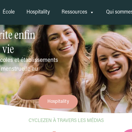
École
Hospitality
Ressources
Qui sommes
ite enfin
 vie
coles et établissements
é menstruelle au
Hospitality
CYCLEZEN À TRAVERS LES MÉDIAS