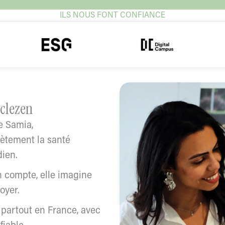
ILS NOUS FONT CONFIANCE
yclezen
de Samia,
rètement la santé
ien.
n compte, elle imagine
oyer.
 partout en France, avec